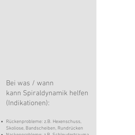
Bei was / wann
kann
Spiraldynamik helfen
(Indikationen):
Rückenprobleme: z.B. Hexenschuss,
Skoliose, Bandscheiben, Rundrücken