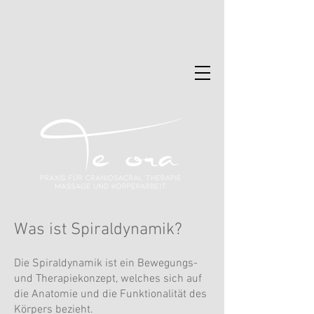
Was ist Spirald
ynamik?
Die Spiraldynamik ist ein Bewegungs-
und Therapiekonzept, welches sich auf
die Anatomie und die Funktionalität des
Körpers bezieht.